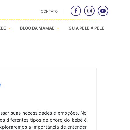
CONTATO
EBÊ
BLOG DA MAMÃE
GUIA PELE A PELE
ê
essar suas necessidades e emoções. No
os diferentes tipos de choro do bebê é
exploraremos a importância de entender