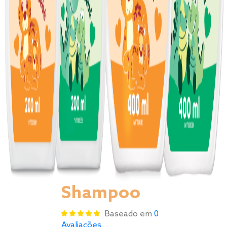
Shampoo
Baseado em
0
Avaliações