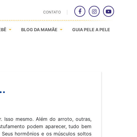
CONTATO
EBÊ
BLOG DA MAMÃE
GUIA PELE A PELE
…
. Isso mesmo. Além do arroto, outras,
estufamento podem aparecer, tudo bem
 Seus hormônios e os músculos soltos